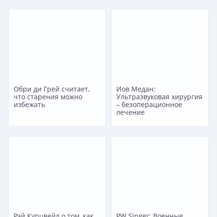
Обри ди Грей считает,
Иов Медан:
что старения можно
Ультразвуковая хирургия
избежать
– безоперационное
лечение
Рэй Курцвейл о том, как
PW Singer: Военные