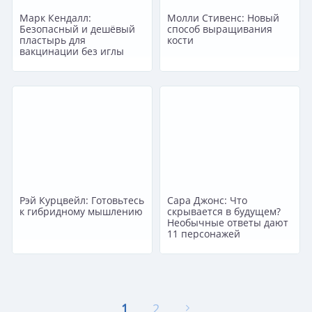
Марк Кендалл:
Молли Стивенс: Новый
Безопасный и дешёвый
способ выращивания
пластырь для
кости
вакцинации без иглы
Рэй Курцвейл: Готовьтесь
Сара Джонс: Что
к гибридному мышлению
скрывается в будущем?
Необычные ответы дают
11 персонажей
1
2