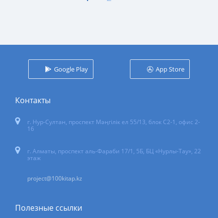
Google Play
App Store
Контакты
г. Нур-Султан
,
проспект Мәңгілік ел 55/13
, блок С2-1, офис 2-
16
г. Алматы, проспект аль-Фараби 17/1, 5Б, БЦ «Нурлы-Тау», 22
этаж
project@100kitap.kz
Полезные ссылки