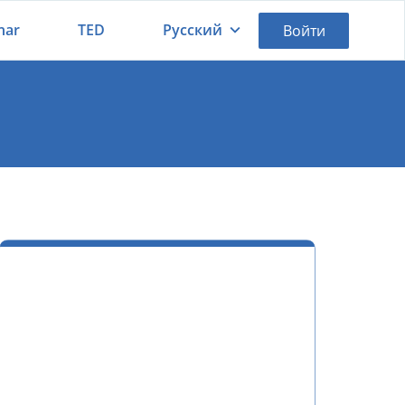
nar
TED
Русский
Войти
Қазақша
Русский