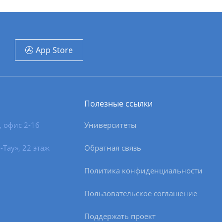
Бал
Бал
Бас
App Store
Бая
Бей
Полезные ссылки
Бел
Бес
, офис 2-16
Университеты
Бет
-Тау», 22 этаж
Обратная связь
Бог
Политика конфиденциальности
Боз
Пользовательское соглашение
Бор
Поддержать проект
Бор