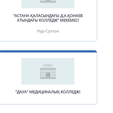
оль
удык
"АСТАНА ҚАЛАСЫНДАҒЫ Д.А.ҚОНАЕВ
АТЫНДАҒЫ КОЛЛЕДЖ" МЕКЕМЕСІ
у (Ермак)
Нур-Султан
у-Аюлы
уат
ау
обе
огай
ртобе
а
"ДАУА" МЕДИЦИНАЛЫҚ КОЛЛЕДЖІ
аты
льск