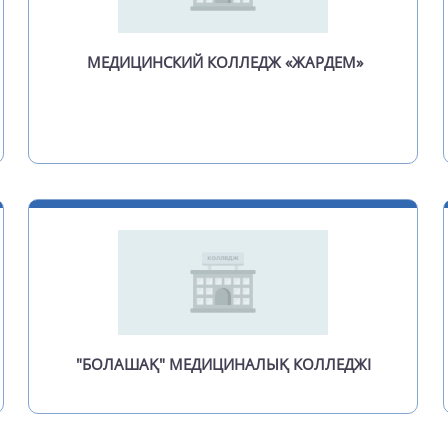
Акк
Акк
МЕДИЦИНСКИЙ КОЛЛЕДЖ «ЖАРДЕМ»
Акс
Акс
Акс
Акт
Акт
Акт
Акы
Алг
"БОЛАШАҚ" МЕДИЦИНАЛЫҚ КОЛЛЕДЖІ
Алм
Ара