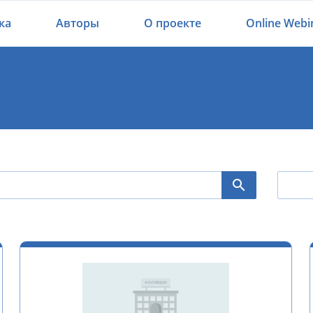
ка
Авторы
О проекте
Online Webi
Все
Агр
Айт
Акб