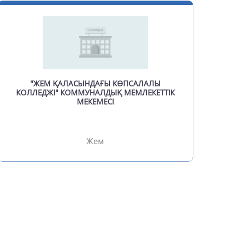
алык
шалы
сь
раханка
"ЖЕМ ҚАЛАСЫНДАҒЫ КӨПСАЛАЛЫ
КОЛЛЕДЖІ" КОММУНАЛДЫҚ МЕМЛЕКЕТТІК
су
МЕКЕМЕСІ
асар
рау
Жем
иеколь
оз
дамша
анас