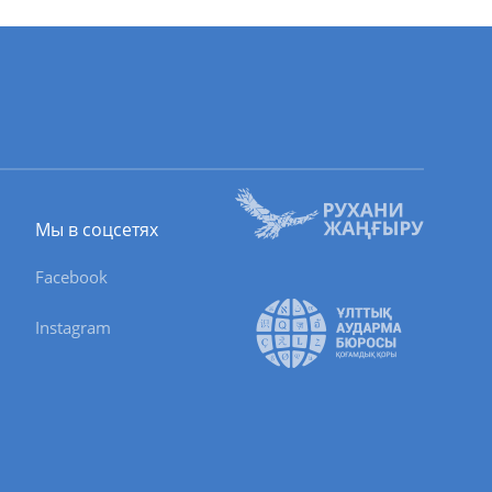
табай
хаш
тобе
наул
неу
оусовка
Мы в соцсетях
карагай
Facebook
кайнар
Instagram
олюбово
айгыр
овской
одулиха