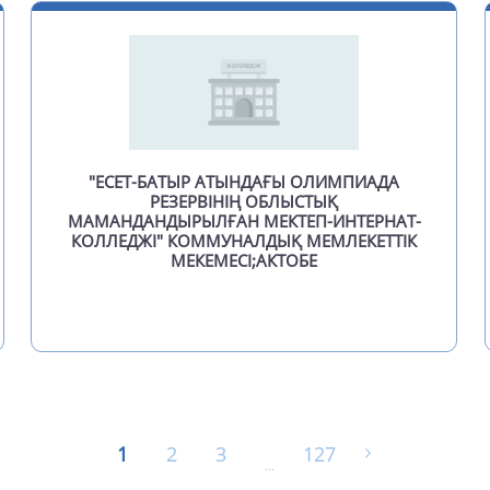
Арк
Ар
Ары
Аст
"ЕСЕТ-БАТЫР АТЫНДАҒЫ ОЛИМПИАДА
РЕЗЕРВІНІҢ ОБЛЫСТЫҚ
Ата
МАМАНДАНДЫРЫЛҒАН МЕКТЕП-ИНТЕРНАТ-
КОЛЛЕДЖІ" КОММУНАЛДЫҚ МЕМЛЕКЕТТІК
Атб
МЕКЕМЕСІ;АКТОБЕ
Аты
Аул
Аяг
Ба
1
2
3
127
Бак
...