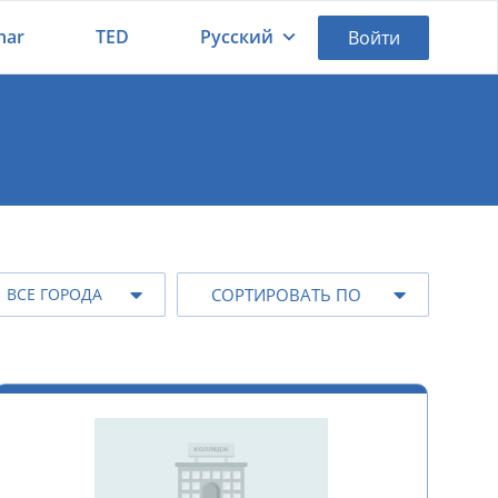
nar
TED
Русский
Войти
Қазақша
Русский
ВСЕ ГОРОДА
СОРТИРОВАТЬ ПО
 города
По названию
огородок
еке би
астау