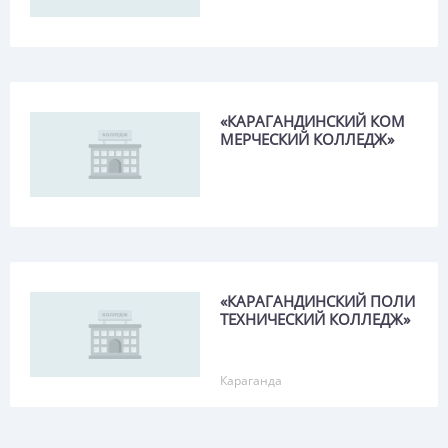
Бескарагай
Беткайнар
Боголюбово
«КАРАГАНДИНСКИЙ КОМ
Бозайгыр
МЕРЧЕСКИЙ КОЛЛЕДЖ»
Боровской
Бородулиха
Булаево
Верхнеберезовка
«КАРАГАНДИНСКИЙ ПОЛИ
г. Кульсары
ТЕХНИЧЕСКИЙ КОЛЛЕДЖ»
Ганюшкино
Караганда
Денисовка
Доссор