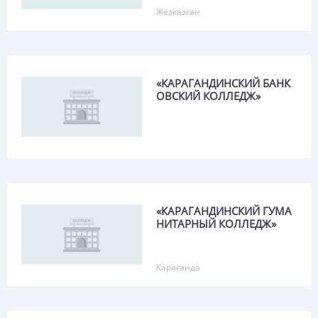
Жезказган
Аксуат
Актау
Актобе
«КАРАГАНДИНСКИЙ БАНК
Актогай
ОВСКИЙ КОЛЛЕДЖ»
Акыртобе
Алга
Алматы
Аральск
«КАРАГАНДИНСКИЙ ГУМА
Аркалык
НИТАРНЫЙ КОЛЛЕДЖ»
Аршалы
Караганда
Арысь
Астраханка