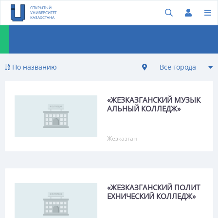
ОТКРЫТЫЙ
УНИВЕРСИТЕТ
КАЗАХСТАНА
По названию
Все города
Все города
«ЖЕЗКАЗГАНСКИЙ МУЗЫК
Агрогородок
АЛЬНЫЙ КОЛЛЕДЖ»
Айтеке би
Жезказган
Акбастау
Акколь
Аккудык
«ЖЕЗКАЗГАНСКИЙ ПОЛИТ
Аксу (Ермак)
ЕХНИЧЕСКИЙ КОЛЛЕДЖ»
Аксу-Аюлы