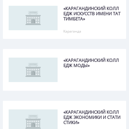
Атасу
«КАРАГАНДИНСКИЙ КОЛЛ
Атбасар
ЕДЖ ИСКУССТВ ИМЕНИ ТАТ
ТИМБЕТА»
Атырау
Караганда
Аулиеколь
Аягоз
Бадамша
«КАРАГАНДИНСКИЙ КОЛЛ
Баканас
ЕДЖ МОДЫ»
Балтабай
Балхаш
Бастобе
Баянаул
«КАРАГАНДИНСКИЙ КОЛЛ
Бейнеу
ЕДЖ ЭКОНОМИКИ И СТАТИ
СТИКИ»
Белоусовка