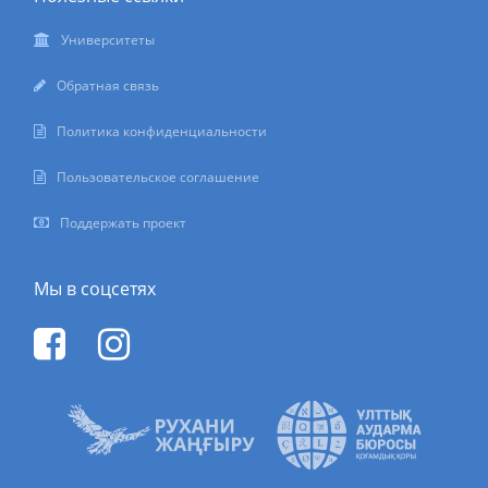
Жанаозен
Университеты
Жанатасашы
Обратная связь
Жангала
Политика конфиденциальности
Жанибек
Пользовательское соглашение
Жансугурова
Поддержать проект
Жастар
Жаугашты
Мы в соцсетях
Жезказган
Железинка
Жем
Жетыбай
Жетысай