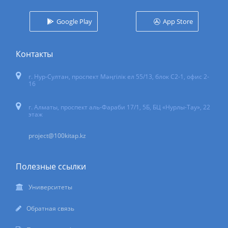
Google Play
App Store
Контакты
г. Нур-Султан
,
проспект Мәңгілік ел 55/13
, блок С2-1, офис 2-
16
г. Алматы, проспект аль-Фараби 17/1, 5Б, БЦ «Нурлы-Тау», 22
этаж
project@100kitap.kz
Полезные ссылки
Университеты
Обратная связь