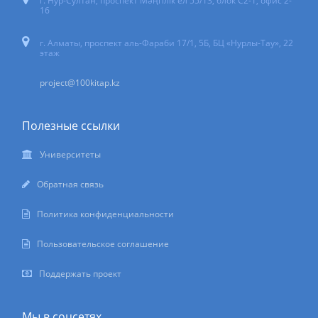
г. Нур-Султан
,
проспект Мәңгілік ел 55/13
, блок С2-1, офис 2-
16
г. Алматы, проспект аль-Фараби 17/1, 5Б, БЦ «Нурлы-Тау», 22
этаж
project@100kitap.kz
Полезные ссылки
Университеты
Обратная связь
Политика конфиденциальности
Пользовательское соглашение
Поддержать проект
Мы в соцсетях