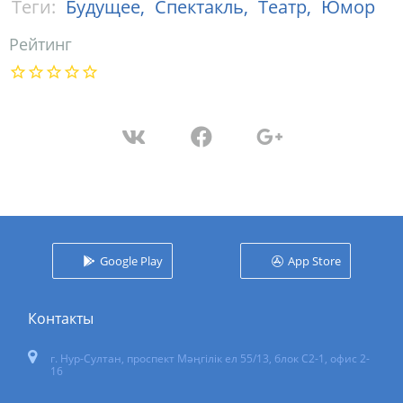
Теги:
Будущее,
Спектакль,
Театр,
Юмор
Рейтинг
Google Play
App Store
Контакты
г. Нур-Султан
,
проспект Мәңгілік ел 55/13
, блок С2-1, офис 2-
16