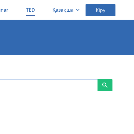
inar
TED
Қазақша
Кіру
Қазақша
Русский