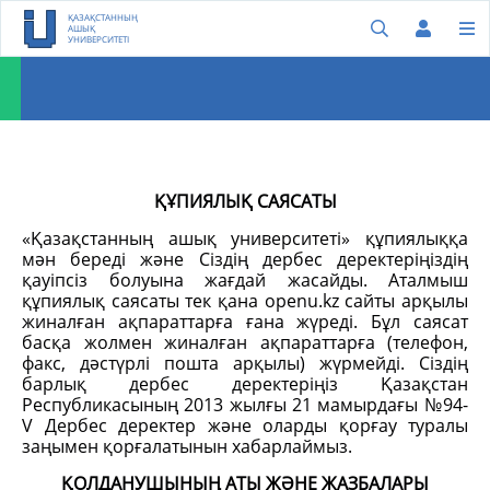
ҚАЗАҚСТАННЫҢ
АШЫҚ
УНИВЕРСИТЕТІ
ҚҰПИЯЛЫҚ САЯСАТЫ
«Қазақстанның ашық университеті» құпиялыққа
мән береді және Сіздің дербес деректеріңіздің
қауіпсіз болуына жағдай жасайды. Аталмыш
құпиялық саясаты тек қана openu.kz сайты арқылы
жиналған ақпараттарға ғана жүреді. Бұл саясат
басқа жолмен жиналған ақпараттарға (телефон,
факс, дәстүрлі пошта арқылы) жүрмейді. Сіздің
барлық дербес деректеріңіз Қазақстан
Республикасының 2013 жылғы 21 мамырдағы №94-
V Дербес деректер және оларды қорғау туралы
заңымен қорғалатынын хабарлаймыз.
ҚОЛДАНУШЫНЫҢ АТЫ ЖӘНЕ ЖАЗБАЛАРЫ