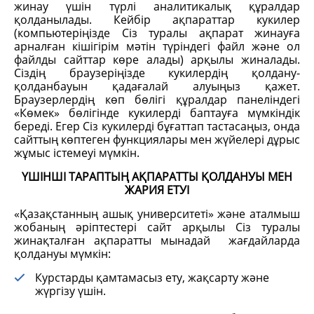
жинау үшін түрлі аналитикалық құралдар
қолданылады. Кейбір ақпараттар кукилер
(компьютеріңізде Сіз туралы ақпарат жинауға
арналған кішігірім мәтін түріндегі файл және ол
файлды сайттар көре алады) арқылы жиналады.
Сіздің браузеріңізде кукилердің қолдану-
қолданбауын қадағалай алуыңыз қажет.
Браузерлердің көп бөлігі құралдар панеліндегі
«Көмек» бөлігінде кукилерді баптауға мүмкіндік
береді. Егер Сіз кукилерді бұғаттап тастасаңыз, онда
сайттың көптеген функциялары мен жүйелері дұрыс
жұмыс істемеуі мүмкін.
ҮШІНШІ ТАРАПТЫҢ АҚПАРАТТЫ ҚОЛДАНУЫ МЕН
ЖАРИЯ ЕТУІ
«Қазақстанның ашық университеті» және аталмыш
жобаның әріптестері сайт арқылы Сіз туралы
жинақталған ақпаратты мынадай жағдайларда
қолдануы мүмкін:
Курстарды қамтамасыз ету, жақсарту және
жүргізу үшін.