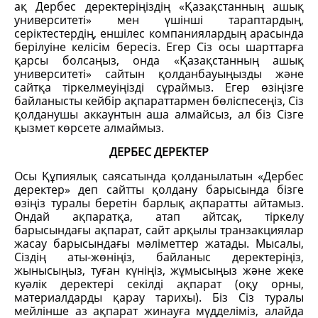
ақ Дербес деректеріңіздің «Қазақстанның ашық
университеті» мен үшінші тараптардың,
серіктестердің, еншілес компаниялардың арасында
берілуіне келісім бересіз. Егер Сіз осы шарттарға
қарсы болсаңыз, онда «Қазақстанның ашық
университеті» сайтын қолданбауыңызды және
сайтқа тіркелмеуіңізді сұраймыз. Егер өзіңізге
байланысты кейбір ақпараттармен бөліспесеңіз, Сіз
қолданушы аккаунтын аша алмайсыз, ал біз Сізге
қызмет көрсете алмаймыз.
ДЕРБЕС ДЕРЕКТЕР
Осы Құпиялық саясатында қолданылатын «Дербес
деректер» деп сайтты қолдану барысында бізге
өзіңіз туралы беретін барлық ақпаратты айтамыз.
Ондай ақпаратқа, атап айтсақ, тіркелу
барысындағы ақпарат, сайт арқылы транзакциялар
жасау барысындағы мәліметтер жатады. Мысалы,
Сіздің аты-жөніңіз, байланыс деректеріңіз,
жынысыңыз, туған күніңіз, жұмысыңыз және жеке
куәлік деректері секілді ақпарат (оқу орны,
материалдарды қарау тарихы). Біз Сіз туралы
мейлінше аз ақпарат жинауға мүдделіміз, алайда