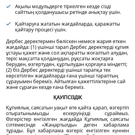
Ақылы модульдерге тіркелген кезде сізді
сайттың қолданушысы ретінде анықтау үшін.
Қайтаруға жататын жағдайларда, қаражатты
қайтару процесі үшін.
Дербес деректермен бөліскен немесе жария еткен
жағдайда: (1) үшінші тарап Дербес деректерді құпия
ұстауы қажет және сол ақпаратты жоғалтып алудан,
теріс мақсатта қолданудан, рұқсаты жоқтарға
беруден, өзгертуден, құртылудан қорғауға міндетті;
(2) біз Дербес деректерді үшінші тарапқа тек
көрсетілген жағдайларда ғана үшінші тараптың
сұрауымен береміз. Айтылған қажеттіліктеріне сай
және сұраған кезде ғана береміз.
ҚАУІПСІЗДІК
Құпиялық саясатын уақыт өте қайта қарап, өзгертіп
отыратынымызды ескеруіңізді сұраймыз.
Өзгерістер енгізілген жағдайда Құпиялық саясаты
сілтемесінде «Жаңартылды» деген хабарлама
тұрады. Бұл хабарлама өзгеріс енгізілген күннен