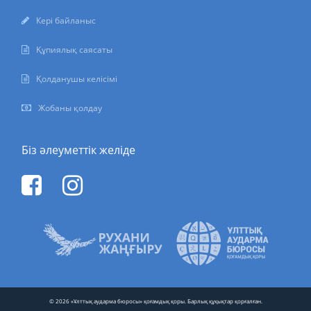
Кері байланыс
Құпиялық саясаты
Қолданушы келісімі
Жобаны қолдау
Біз әлеуметтік желіде
© 2026 «Ұлттық аударма бюросы» қоғамдық қоры. Барлық құқықтар қорғалған.