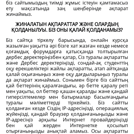
біз сайтымыздың тиімді жұмыс істеуін қамтамасыз
ету мақсатында заң шеңберінде ақпарат
жинаймыз.
ЖИНАЛАТЫН АҚПАРАТТАР ЖӘНЕ ОЛАРДЫҢ
ҚОЛДАНЫЛУЫ. БІЗ ОНЫ ҚАЛАЙ ҚОЛДАНАМЫЗ?
Біз сайтқа тіркелу барысында, онлайн курсқа
жазылған уақытта әрі бізге хат жазған кезде немесе
қоғамдық форумдарға қатысқанда толтырылған
дербес деректеріңізбен қатар, Сіз туралы ақпаратты
және Дербес деректеріңізді, сондай-ақ студенттің
оқу ерекшеліктері жайлы ақпаратты, атап айтқанда
қалай оқығаныңыз және оқу дағдыларыңыз туралы
да ақпарат жинаймыз. Сонымен бірге біз сайттың
қай беттерінің қаралғандығы, әр бетте қаралу реті
мен уақыты, ол беттер қашан қаралды және қандай
гиперсілтемелер мен батырмалар басылғандығы
туралы мәліметтерді тіркейміз. Біз сайтты
қолданған кезде Сіздің IP-адресіңізді, операциялық
жүйеңізді, қандай браузер қолданғаныңызды және
IP-адресіңіз арқылы Интернет провайдеріңізді
бен қай жерден Интернетке қосылып
отырғаныңызды анықтай аламыз. Осы ақпаратты