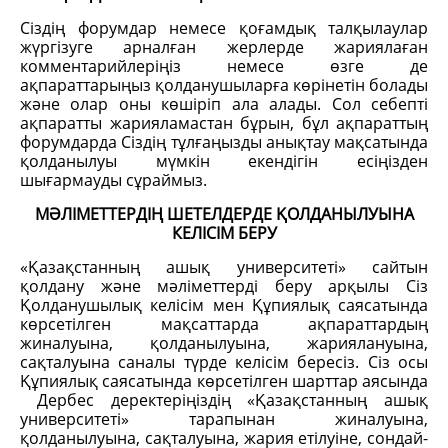
Сіздің форумдар немесе қоғамдық талқылаулар
жүргізуге арналған жерлерде жариялаған
комментарийлеріңіз немесе өзге де
ақпараттарыңыз қолданушыларға көрінетін болады
және олар оны көшіріп ала алады. Сол себепті
ақпаратты жарияламастан бұрын, бұл ақпараттың
форумдарда Сіздің тұлғаңызды анықтау мақсатында
қолданылуы мүмкін екендігін есіңізден
шығармауды сұраймыз.
МӘЛІМЕТТЕРДІҢ ШЕТЕЛДЕРДЕ ҚОЛДАНЫЛУЫНА
КЕЛІСІМ БЕРУ
«Қазақстанның ашық университеті» сайтын
қолдану және мәліметтерді беру арқылы Сіз
Қолданушылық келісім мен Құпиялық саясатында
көрсетілген мақсаттарда ақпараттардың
жиналуына, қолданылуына, жариялануына,
сақталуына саналы түрде келісім бересіз. Сіз осы
Құпиялық саясатында көрсетілген шарттар аясында
Дербес деректеріңіздің «Қазақстанның ашық
университеті» тарапынан жиналуына,
қолданылуына, сақталуына, жария етілуіне, сондай-