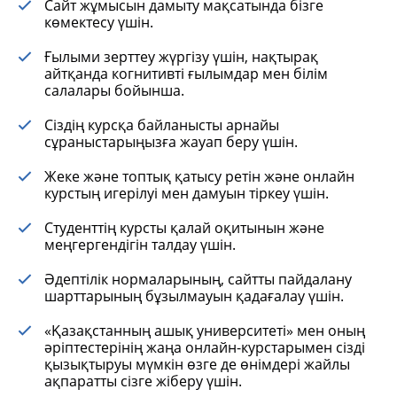
Сайт жұмысын дамыту мақсатында бізге
көмектесу үшін.
Ғылыми зерттеу жүргізу үшін, нақтырақ
айтқанда когнитивті ғылымдар мен білім
салалары бойынша.
Сіздің курсқа байланысты арнайы
сұраныстарыңызға жауап беру үшін.
Жеке және топтық қатысу ретін және онлайн
курстың игерілуі мен дамуын тіркеу үшін.
Студенттің курсты қалай оқитынын және
меңгергендігін талдау үшін.
Әдептілік нормаларының, сайтты пайдалану
шарттарының бұзылмауын қадағалау үшін.
«Қазақстанның ашық университеті» мен оның
әріптестерінің жаңа онлайн-курстарымен сізді
қызықтыруы мүмкін өзге де өнімдері жайлы
ақпаратты сізге жіберу үшін.