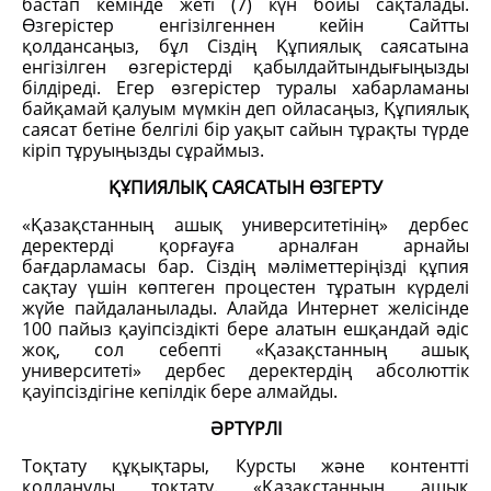
бастап кемінде жеті (7) күн бойы сақталады.
Өзгерістер енгізілгеннен кейін Сайтты
қолдансаңыз, бұл Cіздің Құпиялық саясатына
енгізілген өзгерістерді қабылдайтындығыңызды
білдіреді. Егер өзгерістер туралы хабарламаны
байқамай қалуым мүмкін деп ойласаңыз, Құпиялық
саясат бетіне белгілі бір уақыт сайын тұрақты түрде
кіріп тұруыңызды сұраймыз.
ҚҰПИЯЛЫҚ САЯСАТЫН ӨЗГЕРТУ
«Қазақстанның ашық университетінің» дербес
деректерді қорғауға арналған арнайы
бағдарламасы бар. Сіздің мәліметтеріңізді құпия
сақтау үшін көптеген процестен тұратын күрделі
жүйе пайдаланылады. Алайда Интернет желісінде
100 пайыз қауіпсіздікті бере алатын ешқандай әдіс
жоқ, сол себепті «Қазақстанның ашық
университеті» дербес деректердің абсолюттік
қауіпсіздігіне кепілдік бере алмайды.
ӘРТҮРЛІ
Тоқтату құқықтары, Курсты және контентті
қолдануды тоқтату. «Қазақстанның ашық