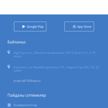
Google Play
App Store
Байланыс
Нұр-Сұлтан қ.
,
Мәңгілік ел даңғылы, 55/13
, блок С2-1, 2-16
кеңсе
Алматы қ., әл-Фараби даңғылы 17/1, «Нұрлы-Тау» БО, 5 Б, 22-
қабат
project@100kitap.kz
Пайдалы сілтемелер
Университеттер