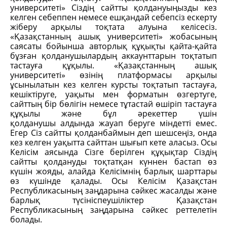
университеті» Сіздің сайтты қолдануыңызды кез
келген себеппен немесе ешқандай себепсіз ескерту
жіберу арқылы тоқтата алуына келісесіз.
«Қазақстанның ашық университеті» жобасының
саясаты бойынша авторлық құқықты қайта-қайта
бұзған қолданушылардың аккаунттарын тоқтатып
тастауға құқылы. «Қазақстанның ашық
университеті» өзінің платформасы арқылы
ұсынылатын кез келген курсты тоқтатып тастауға,
кешіктіруге, уақыты мен форматын өзгертуге,
сайттың бір бөлігін немесе тұтастай өшіріп тастауға
құқылы және бұл әрекеттер үшін
қолданушы алдында жауап беруге міндетті емес.
Егер Сіз сайтты қолданбаймын деп шешсеңіз, онда
кез келген уақытта сайттан шығып кете аласыз. Осы
Келісім аясында Сізге берілген құқықтар Сіздің
сайтты қолдануды тоқтатқан күннен бастап өз
күшін жояды, алайда Келісімнің барлық шарттары
өз күшінде қалады. Осы Келісім Қазақстан
Республикасының заңдарына сәйкес жасалды және
барлық түсініспеушіліктер Қазақстан
Республикасының заңдарына сәйкес реттелетін
болады.