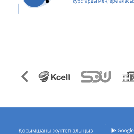
курстарды меңгере аласы
Қосымшаны жүктеп алыңыз
Google