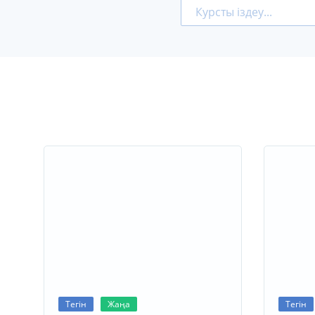
Тегін
Жаңа
Тегін