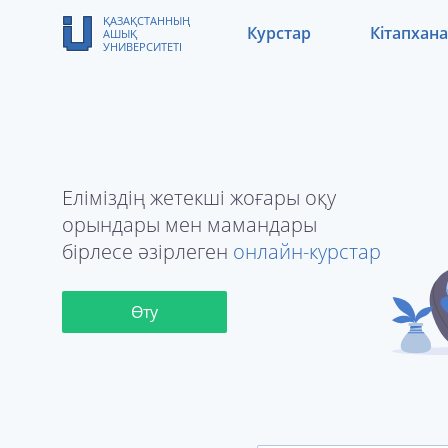
ҚАЗАҚСТАННЫҢ
Курстар
Кітапхана
АШЫҚ
УНИВЕРСИТЕТІ
Еліміздің жетекші жоғары оқу
орындары мен мамандары
бірлесе әзірлеген
онлайн-курстар
Өту