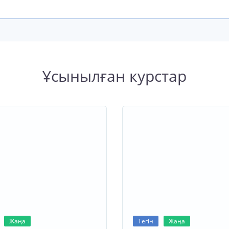
Ұсынылған курстар
Жаңа
Тегін
Жаңа