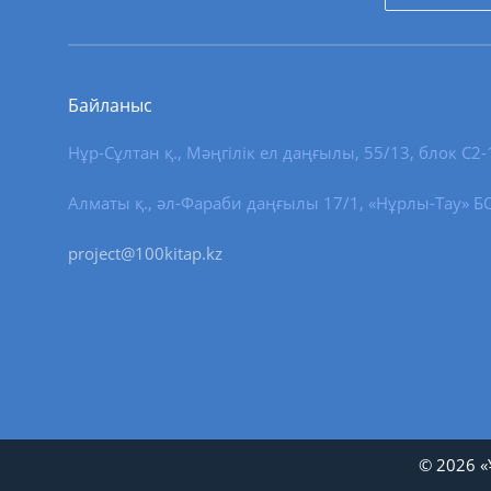
Байланыс
Нұр-Сұлтан қ.
,
Мәңгілік ел даңғылы, 55/13
, блок С2-
Алматы қ., әл-Фараби даңғылы 17/1, «Нұрлы-Тау» БО,
project@100kitap.kz
© 2026 «