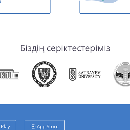
з
Біздің серіктестеріміз
 Play
App Store