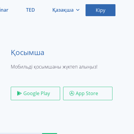
inar
TED
Қазақша
Кіру
Қазақша
Русский
Қосымша
Мобильді қосымшаны жүктеп алыңыз!
Google Play
App Store