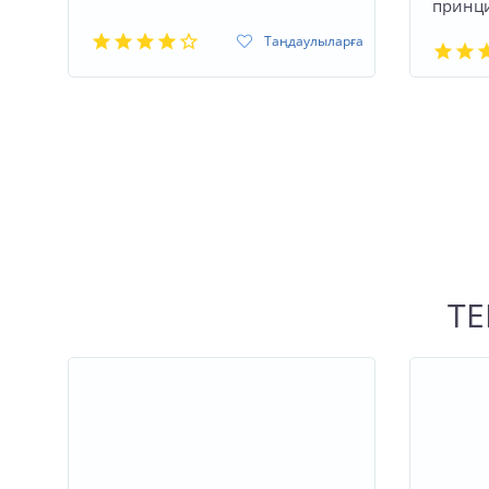
принци
Таңдаулыларға
TE