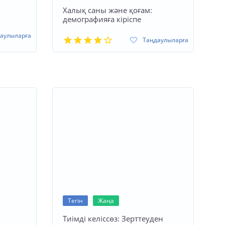
Халық саны және қоғам:
демографияға кіріспе
аулыларға
Таңдаулыларға
Тегін
Жаңа
ң
Тиімді келіссөз: Зерттеуден