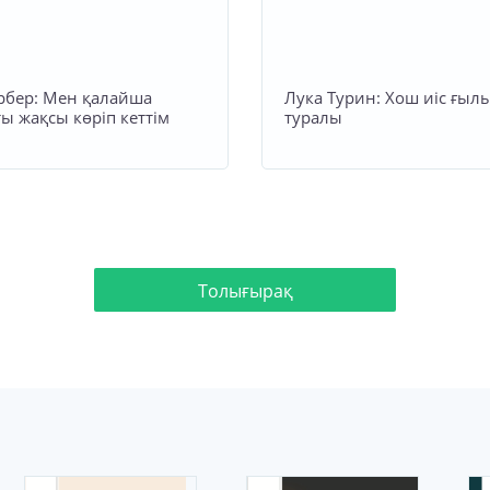
рбер: Мен қалайша
Лука Турин: Хош иіс ғы
ы жақсы көріп кеттім
туралы
Толығырақ