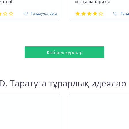
птері
қысқаша тарихы
Таңдаулыларға
Таңд
Көбірек курстар
D. Таратуға тұрарлық идеялар