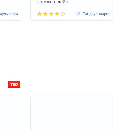
нәтижеге дейін
аулыларға
Таңдаулыларға