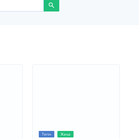
Тегін
Жаңа