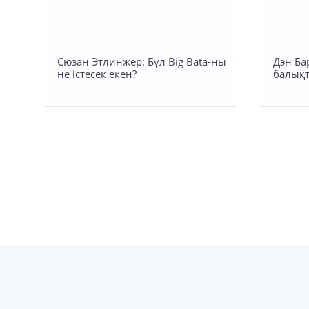
Сюзан Этлинжер: Бұл Big Вata-ны
Дэн Ба
не істесек екен?
балықт