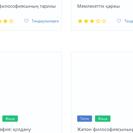
 философиясының тарихы
Мемлекеттік қаржы
Таңдаулыларға
Таңд
Жаңа
Тегін
Жаңа
афия: қолдану
Жапон философиясыны