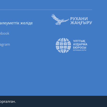
 әлеуметтік желіде
ebook
tagram
орғалған.