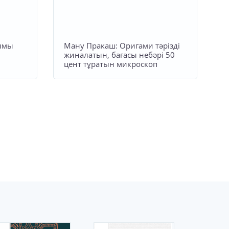
лымы
Ману Пракаш: Оригами тәрізді
жиналатын, бағасы небәрі 50
цент тұратын микроскоп