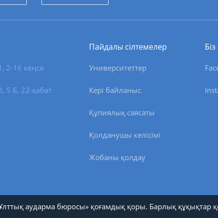
Пайдалы сілтемелер
Біз
1, 2-16 кеңсе
Университеттер
Fac
 5 Б, 22-қабат
Кері байланыс
Ins
Құпиялық саясаты
Қолданушы келісімі
Жобаны қолдау
Ұлттық аударма бюросы» қоғамдық қоры. Барлық құқықтар қ