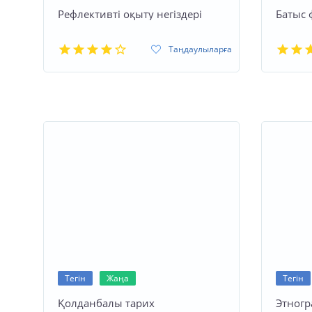
Рефлективті оқыту негіздері
Батыс
Таңдаулыларға
Тегін
Жаңа
Тегін
Қолданбалы тарих
Этногр