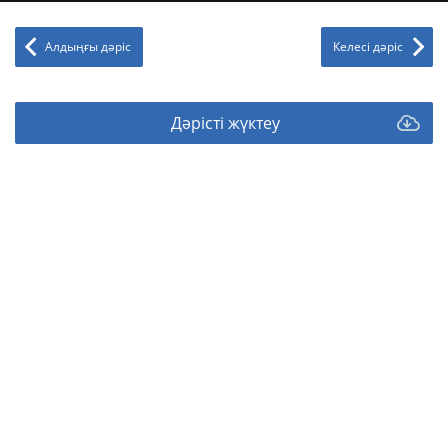
Алдыңғы дәріс
Келесі дәріс
Дәрісті жүктеу