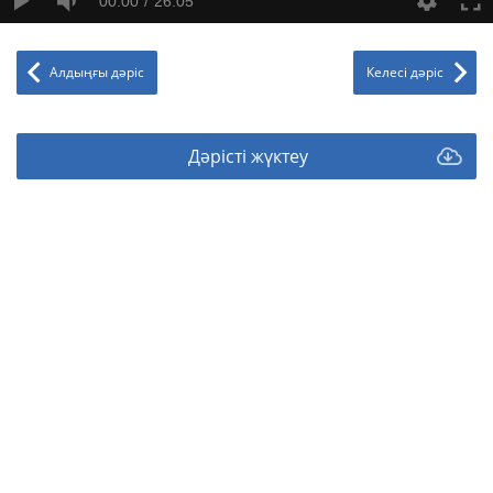
00:00
26:05
Алдыңғы дәріс
Келесі дәріс
Дәрісті жүктеу