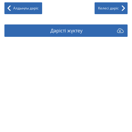
Алдыңғы дәріс
Келесі дәріс
Дәрісті жүктеу