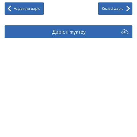
Алдыңғы дәріс
Келесі дәріс
Дәрісті жүктеу