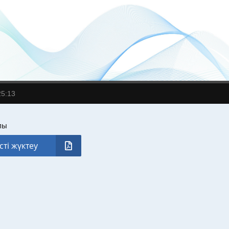
25:13
лы
сті жүктеу