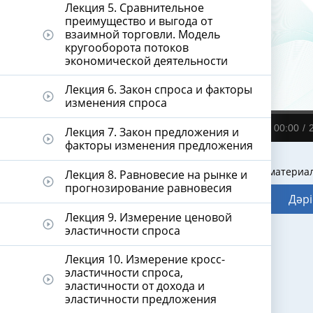
Лекция 5. Сравнительное
преимущество и выгода от
взаимной торговли. Модель
play_circle_outline
кругооборота потоков
экономической деятельности
Лекция 6. Закон спроса и факторы
play_circle_outline
изменения спроса
00:00
Лекция 7. Закон предложения и
play_circle_outline
факторы изменения предложения
Видеодәріс материа
Лекция 8. Равновесие на рынке и
play_circle_outline
прогнозирование равновесия
Дәрі
Лекция 9. Измерение ценовой
play_circle_outline
эластичности спроса
Лекция 10. Измерение кросс-
эластичности спроса,
play_circle_outline
эластичности от дохода и
эластичности предложения