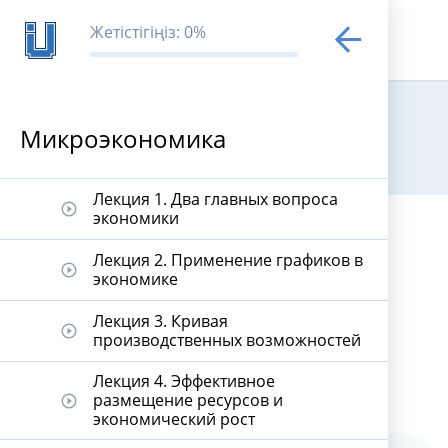
Жетістігіңіз: 0%
Микроэкономика
Микроэконом
Лекция 1. Два главных вопроса
play_circle_outline
экономики
Лекция 2. Применение графиков в
play_circle_outline
экономике
Лекция 3. Кривая
play_circle_outline
производственных возможностей
Лекция 4. Эффективное
размещение ресурсов и
play_circle_outline
экономический рост