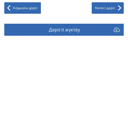
Алдыңғы дәріс
Келесі дәріс
Дәрісті жүктеу