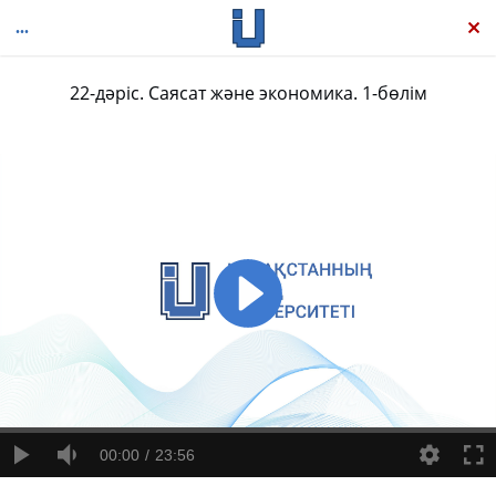
22-дәріс. Саясат және экономика. 1-бөлім
Әлеуметтану негіздері
00:00
23:56