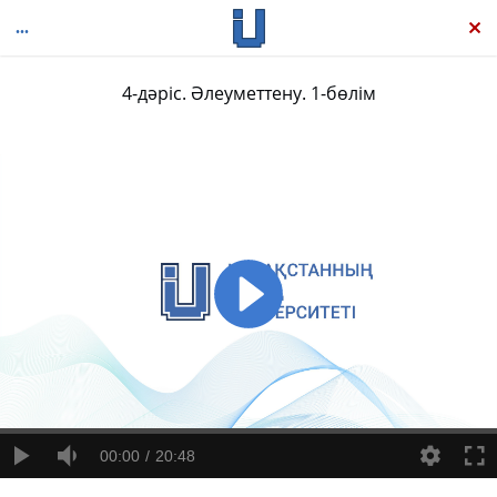
4-дәріс. Әлеуметтену. 1-бөлім
Әлеуметтану негіздері
00:00
20:48