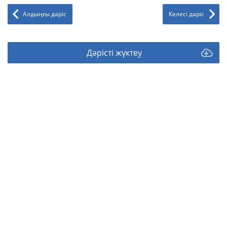
Алдыңғы дәріс
Келесі дәріс
Дәрісті жүктеу