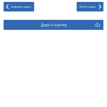
Алдыңғы дәріс
Келесі дәріс
Дәрісті жүктеу