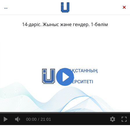
14-дәріс. Жыныс және гендер. 1-бөлім
Әлеуметтану негіздері
00:00
21:01