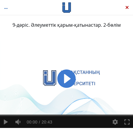
9-дәріс. Әлеуметтік қарым-қатынастар. 2-бөлім
Әлеуметтану негіздері
00:00
20:43