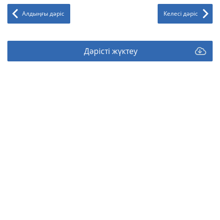
Алдыңғы дәріс
Келесі дәріс
Дәрісті жүктеу