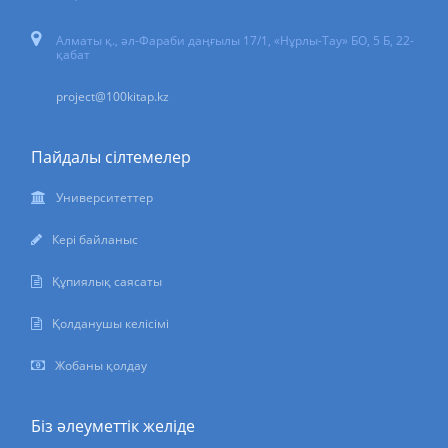
Алматы қ., әл-Фараби даңғылы 17/1, «Нұрлы-Тау» БО, 5 Б, 22-
қабат
project@100kitap.kz
Пайдалы сілтемелер
Университеттер
Кері байланыс
Құпиялық саясаты
Қолданушы келісімі
Жобаны қолдау
Біз әлеуметтік желіде