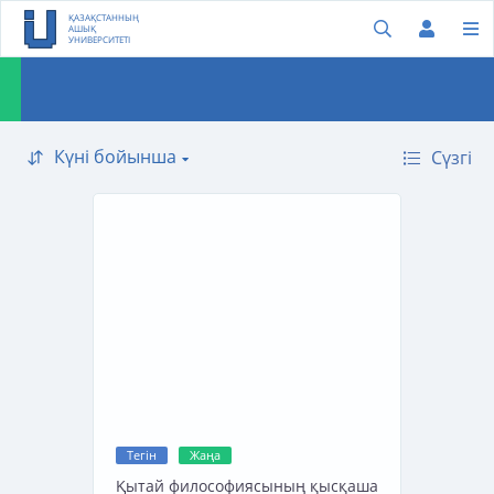
ҚАЗАҚСТАННЫҢ
АШЫҚ
УНИВЕРСИТЕТІ
Күні бойынша
Сүзгі
Күні бойынша
Атауы бойынша
Тегін
Жаңа
Қытай философиясының қысқаша