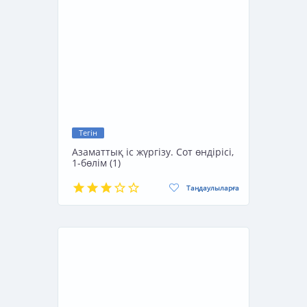
Тегін
Азаматтық іс жүргізу. Сот өндірісі,
1-бөлім (1)
Таңдаулыларға