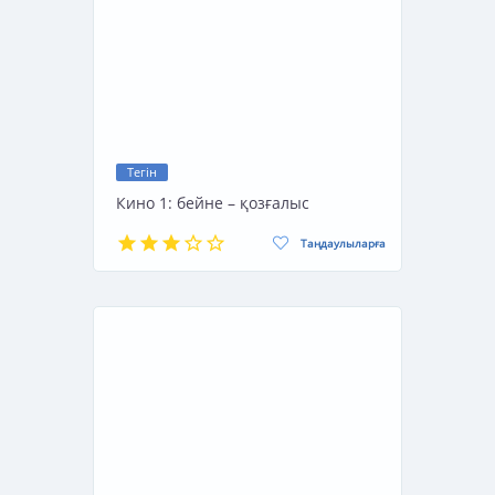
Тегін
Кино 1: бейне – қозғалыс
Таңдаулыларға