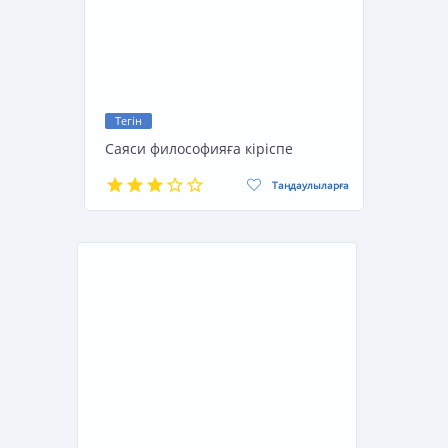
Тегін
Саяси философияға кіріспе
Таңдаулыларға