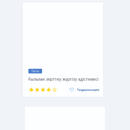
Тегін
Ғылыми зерттеу жүргізу әдістемесі
Таңдаулыларға