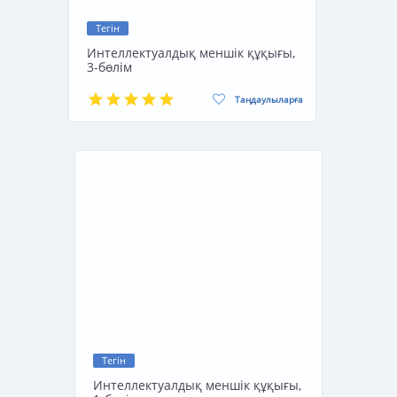
Тегін
Интеллектуалдық меншік құқығы,
3-бөлім
Таңдаулыларға
Тегін
Интеллектуалдық меншік құқығы,