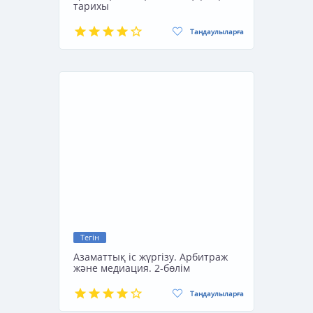
тарихы
Таңдаулыларға
Тегін
Азаматтық іс жүргізу. Арбитраж
және медиация. 2-бөлім
Таңдаулыларға