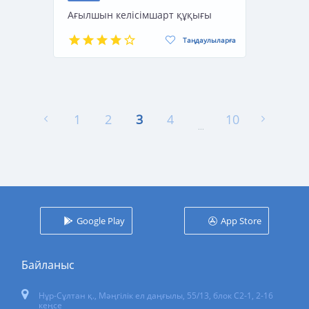
Ағылшын келісімшарт құқығы
Таңдаулыларға
1
2
3
4
10
...
Google Play
App Store
Байланыс
Нұр-Сұлтан қ.
,
Мәңгілік ел даңғылы, 55/13
, блок С2-1, 2-16
кеңсе