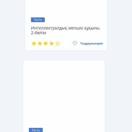
Тегін
Интеллектуалдық меншік құқығы,
2-бөлім
Таңдаулыларға
Тегін