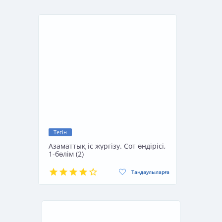
Тегін
Азаматтық іс жүргізу. Сот өндірісі,
1-бөлім (2)
Таңдаулыларға