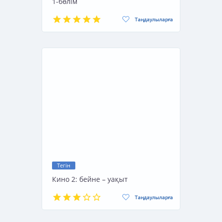
1-бөлім
Таңдаулыларға
Тегін
Кино 2: бейне – уақыт
Таңдаулыларға