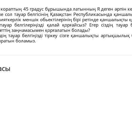
 кораптың 45 градус бұрышында латынның R деген әрпін кө
 не сол тауар белгісінің Қазақстан Республикасында қаншалы
зияткерлік меншік обьектілерінің бірі ретінде қаншалықты қо
 тауар белгілеріңізді қалай қорғайсыз? Егер сіздің тауар 
кеттің заңнамасымен қорғалатын болады?
здің тауар белгіңізді тіркеу сізге қаншалықты артықшылық
ыратын боламыз.
асы