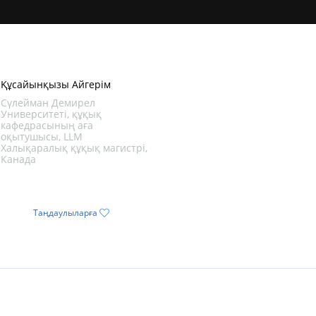
Құсайынқызы Айгерім
Сүлейман Демирел
Университеті, құқық
кафедрасының аға
оқытушысы, LLM
Халықаралық құқық магистрі,
Канада
Таңдаулыларға