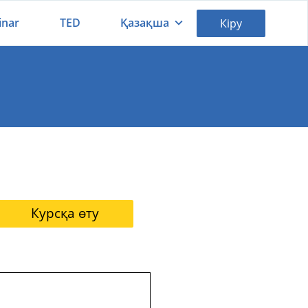
inar
TED
Қазақша
Кіру
Қазақша
Русский
Курсқа өту