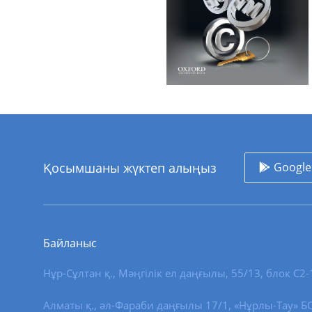
Қосымшаны жүктеп алыңыз
Google
Байланыс
Нұр-Сұлтан қ.
,
Мәңгілік ел даңғылы, 55/13
, блок С2-
Алматы қ., әл-Фараби даңғылы 17/1, «Нұрлы-Тау» БО,