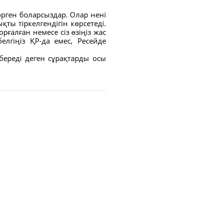
рген боларсыздар. Олар нені
қты тіркелгендігін көрсетеді.
рғалған немесе сіз өзіңіз жас
белгіңіз ҚР-да емес, Ресейде
 береді деген сұрақтарды осы