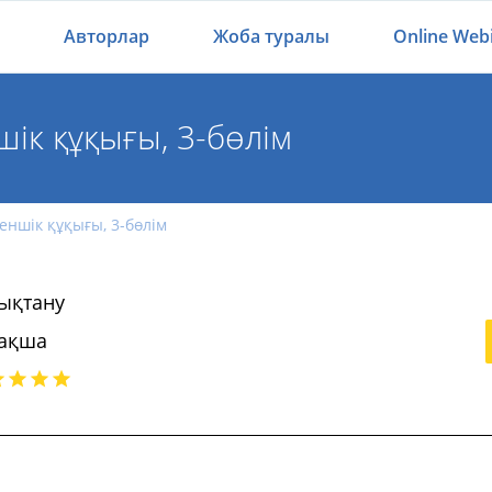
Авторлар
Жоба туралы
Online Web
ік құқығы, 3-бөлім
ншік құқығы, 3-бөлім
ықтану
ақша
ншік құқығы, 3-бөлім