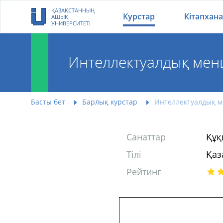
ҚАЗАҚСТАННЫҢ
Курстар
Кітапхана
АШЫҚ
УНИВЕРСИТЕТІ
Интеллектуалдық менш
Басты бет
Барлық курстар
Интеллектуалдық ме
Санаттар
Құқ
Тілі
Қаз
Рейтинг
Интеллектуалдық ме