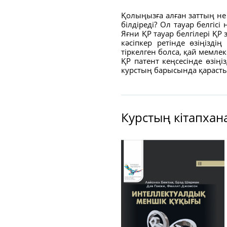
Қолыңызға алған заттың не
білдіреді? Ол тауар белгісі
Яғни ҚР тауар белгілері ҚР 
кәсіпкер ретінде өзіңіздің
тіркелген болса, қай мемле
ҚР патент кеңсесінде өзіңі
курстың барысында қараст
Курстың кітапхан