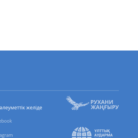
 әлеуметтік желіде
ebook
tagram