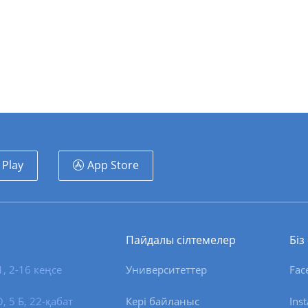
 Play
App Store
Пайдалы сілтемелер
Біз
1, 2-16 кеңсе
Университеттер
Fac
 5 Б, 22-қабат
Кері байланыс
Ins