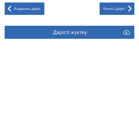
Алдыңғы дәріс
Келесі дәріс
Дәрісті жүктеу