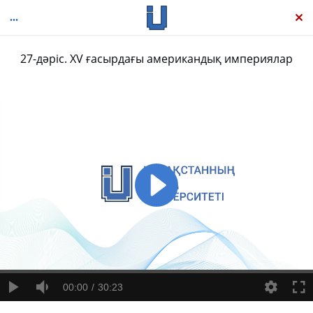
27-дәріс. ХV ғасырдағы американдық империялар
Panorama: Дүниежүзі тарихы, І
00:00
30:23