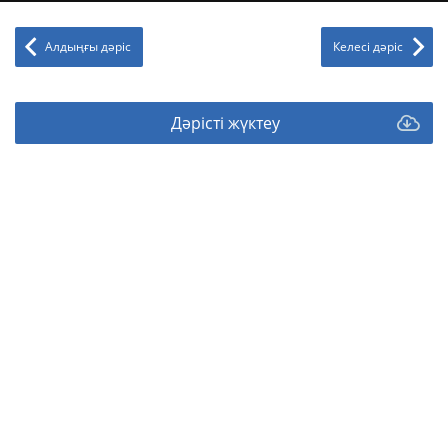
Алдыңғы дәріс
Келесі дәріс
Дәрісті жүктеу