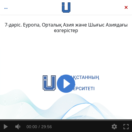
7-дәріс. Еуропа, Орталық Азия және Шығыс Азиядағы
өзгерістер
Panorama: Дүниежүзі тарихы, І
00:00
29:56