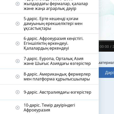
жылдардағы фермалар, қалалар
play_circle_outline
және жаңа аграрлық дәуір
5-дәріс. Ерте кешенді қоғам
дамуының ерекшеліктері мен
play_circle_outline
ұқсастықтары
6-дәріс. Афроеуразия кеңістігі.
Егіншіліктің өркендеуі.
play_circle_outline
00:00
Қалалардың өркендеуі
7-дәріс. Еуропа, Орталық Азия
play_circle_outline
Видеодәріс материа
және Шығыс Азиядағы өзгерістер
Дәрі
8-дәріс. Американдық фермерлер
play_circle_outline
мен платформа құрылысшылары
9-дәріс. Австралиядағы өзгерістер
play_circle_outline
10-дәріс. Темір дәуіріндегі
play_circle_outline
Афроеуразия