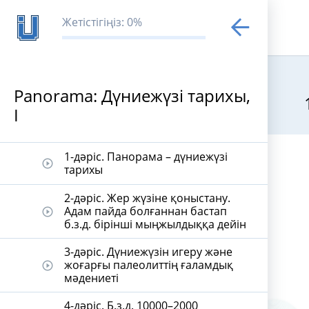
Жетістігіңіз: 0%
Panorama: Дүниежүзі тарихы,
І
Panorama: Дү
1-дәріс. Панорама – дүниежүзі
play_circle_outline
тарихы
2-дәріс. Жер жүзіне қоныстану.
Адам пайда болғаннан бастап
play_circle_outline
б.з.д. бірінші мыңжылдыққа дейін
3-дәріс. Дүниежүзін игеру және
жоғарғы палеолиттің ғаламдық
play_circle_outline
мәдениеті
4-дәріс. Б.з.д. 10000–2000