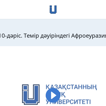
10-дәріс. Темір дәуіріндегі Афроеурази
ниежүзі тарихы, І