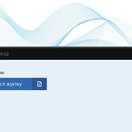
20:52
лы
сті жүктеу