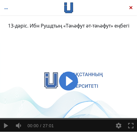
13-дәріс. Ибн Рушдтың «Тәһәфут әт-тәһәфут» еңбегі
Ислам философиясы: Оксфорд жинағы
00:00
27:01