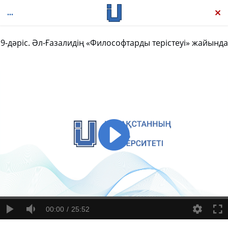
9-дәріс. Әл-Ғазалидің «Философтарды терістеуі» жайында
Ислам философиясы: Оксфорд жинағы
00:00
25:52