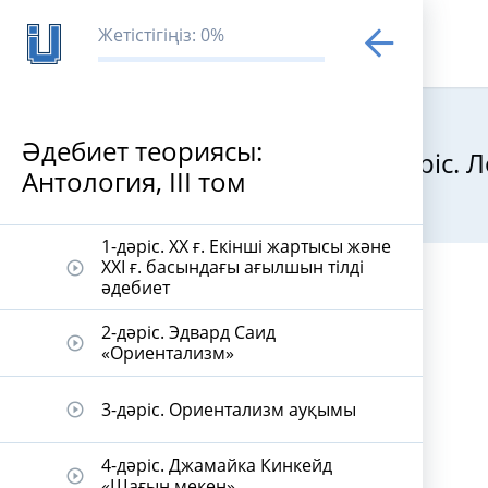
Жетістігіңіз: 0%
Әдебиет теориясы:
20-дәріс.
Антология, ІІІ том
Әдебиет теор
1-дәріс. ХХ ғ. Екінші жартысы және
ХХI ғ. басындағы ағылшын тілді
play_circle_outline
әдебиет
2-дәріс. Эдвард Саид
play_circle_outline
«Ориентализм»
3-дәріс. Ориентализм ауқымы
play_circle_outline
4-дәріс. Джамайка Кинкейд
play_circle_outline
«Шағын мекен»