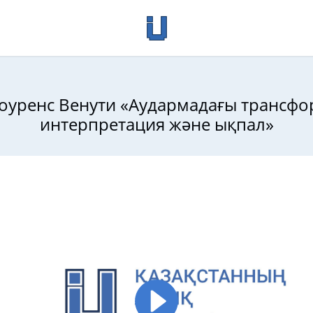
 Лоуренс Венути «Аудармадағы трансф
интерпретация және ықпал»
иясы: Антология, ІІІ том