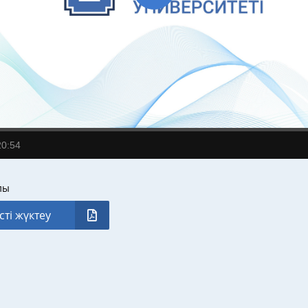
20:54
лы
сті жүктеу