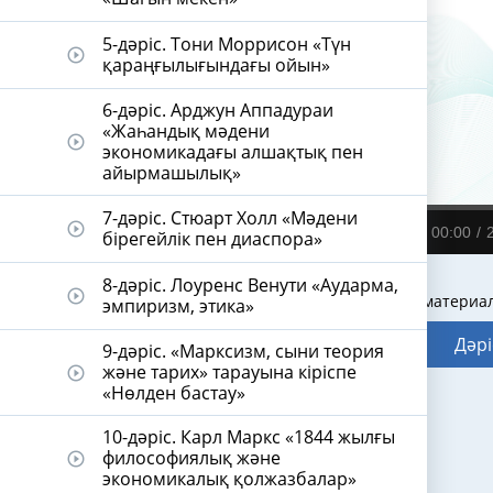
5-дәріс. Тони Моррисон «Түн
play_circle_outline
қараңғылығындағы ойын»
6-дәріс. Арджун Аппадураи
«Жаһандық мәдени
play_circle_outline
экономикадағы алшақтық пен
айырмашылық»
7-дәріс. Стюарт Холл «Мәдени
play_circle_outline
00:00
бірегейлік пен диаспора»
8-дәріс. Лоуренс Венути «Аударма,
play_circle_outline
Видеодәріс материа
эмпиризм, этика»
Дәрі
9-дәріс. «Марксизм, сыни теория
және тарих» тарауына кіріспе
play_circle_outline
«Нөлден бастау»
10-дәріс. Карл Маркс «1844 жылғы
философиялық және
play_circle_outline
экономикалық қолжазбалар»