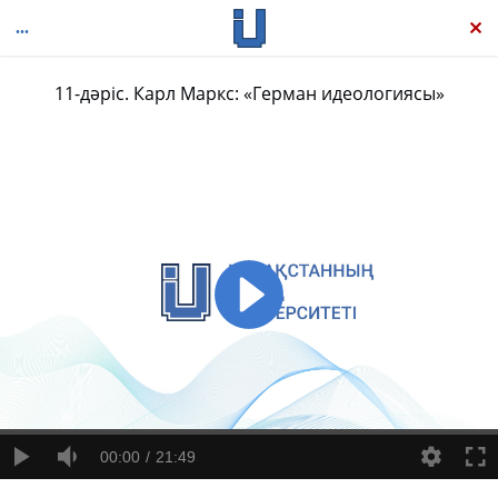
11-дәріс. Карл Маркс: «Герман идеологиясы»
Әдебиет теориясы: Антология, ІІІ том
00:00
21:49