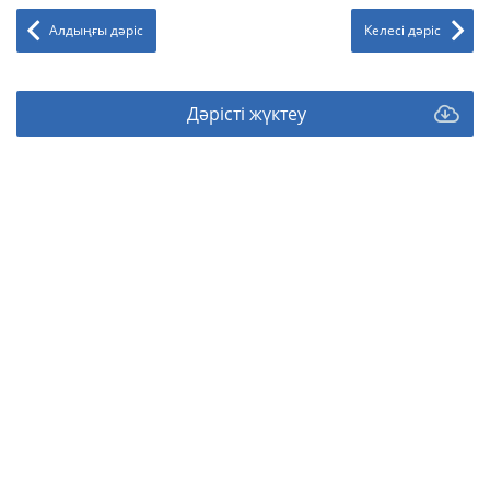
Алдыңғы дәріс
Келесі дәріс
Дәрісті жүктеу