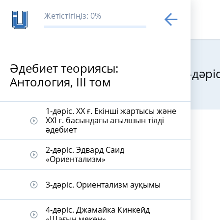
Жетістігіңіз: 0%
Әдебиет теориясы:
14-дәрі
Антология, ІІІ том
Әдебиет теор
1-дәріс. ХХ ғ. Екінші жартысы және
ХХI ғ. басындағы ағылшын тілді
play_circle_outline
әдебиет
2-дәріс. Эдвард Саид
play_circle_outline
«Ориентализм»
3-дәріс. Ориентализм ауқымы
play_circle_outline
4-дәріс. Джамайка Кинкейд
play_circle_outline
«Шағын мекен»