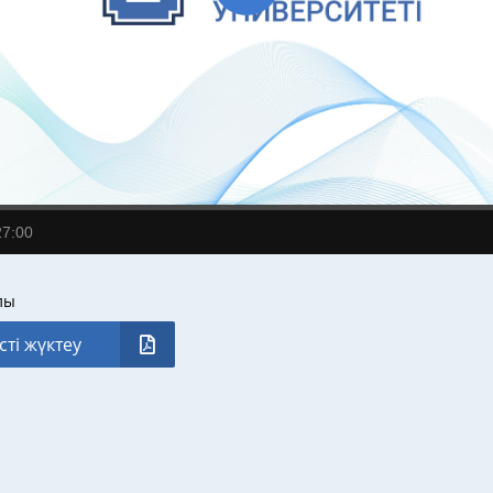
27:00
лы
сті жүктеу