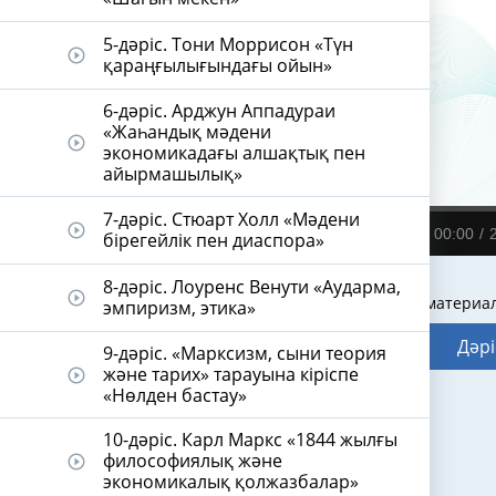
5-дәріс. Тони Моррисон «Түн
play_circle_outline
қараңғылығындағы ойын»
6-дәріс. Арджун Аппадураи
«Жаһандық мәдени
play_circle_outline
экономикадағы алшақтық пен
айырмашылық»
7-дәріс. Стюарт Холл «Мәдени
play_circle_outline
00:00
бірегейлік пен диаспора»
8-дәріс. Лоуренс Венути «Аударма,
play_circle_outline
Видеодәріс материа
эмпиризм, этика»
Дәрі
9-дәріс. «Марксизм, сыни теория
және тарих» тарауына кіріспе
play_circle_outline
«Нөлден бастау»
10-дәріс. Карл Маркс «1844 жылғы
философиялық және
play_circle_outline
экономикалық қолжазбалар»