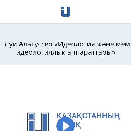
с. Луи Альтуссер «Идеология және мем
идеологиялық аппараттары»
иясы: Антология, ІІІ том