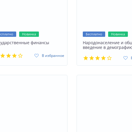
есплатно
Новинка
Бесплатно
Новинка
сударственные финансы
Народонаселение и общ
введение в демографи
В избранное