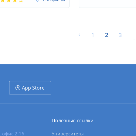
1
2
3
...
App Store
Полезные ссылки
, офис 2-16
Университеты