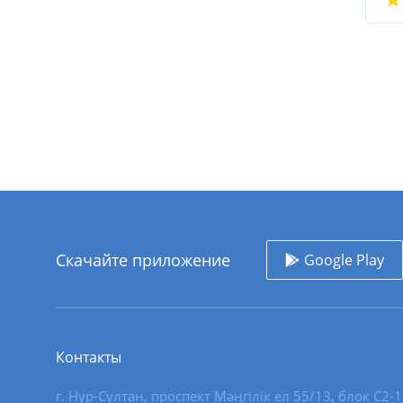
Скачайте приложение
Google Play
Контакты
г. Нур-Султан
,
проспект Мәңгілік ел 55/13
, блок С2-1