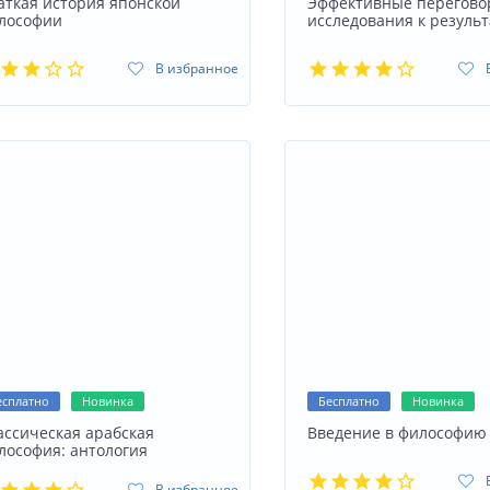
аткая история японской
Эффективные перегово
лософии
исследования к результ
В избранное
есплатно
Новинка
Бесплатно
Новинка
ассическая арабская
Введение в философию 
лософия: антология
В избранное