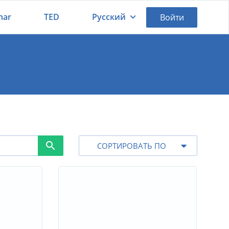
nar
TED
Русский
Войти
Қазақша
Русский
СОРТИРОВАТЬ ПО
По дате
По названию