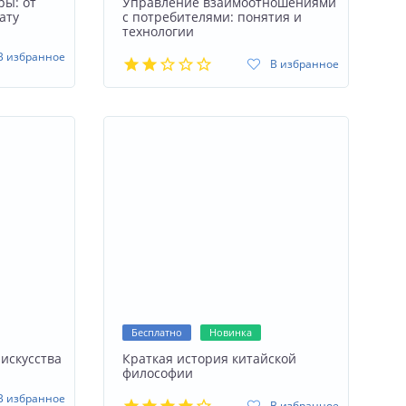
ры: от
Управление взаимоотношениями
ату
с потребителями: понятия и
технологии
В избранное
В избранное
Бесплатно
Новинка
искусства
Краткая история китайской
философии
В избранное
В избранное