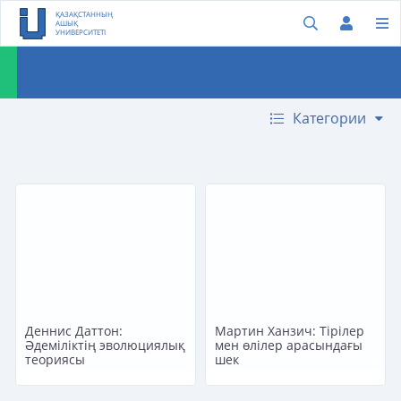
ҚАЗАҚСТАННЫҢ
АШЫҚ
УНИВЕРСИТЕТІ
Категории
Деннис Даттон:
Мартин Ханзич: Тірілер
Әдеміліктің эволюциялық
мен өлілер арасындағы
теориясы
шек