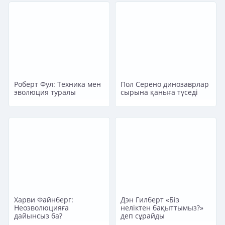
Роберт Фул: Техника мен
Пол Серено динозаврлар
эволюция туралы
сырына қаныға түседі
Харви Файнберг:
Дэн Гилберт «Біз
Неоэволюцияға
неліктен бақыттымыз?»
дайынсыз ба?
деп сұрайды