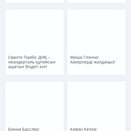
Сванте Паабо: ДНҚ –
Миша Глэнни:
неандерталь құпиясын
Хакерлерді жалдаңыз!
ашатын біздегі кілт
Бонни Басслер:
Кевин Келли: