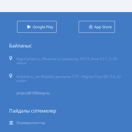
Google Play
App Store
Байланыс
Нұр-Сұлтан қ.
,
Мәңгілік ел даңғылы, 55/13
, блок С2-1, 2-16
кеңсе
Алматы қ., әл-Фараби даңғылы 17/1, «Нұрлы-Тау» БО, 5 Б, 22-
қабат
project@100kitap.kz
Пайдалы сілтемелер
Университеттер