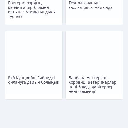
Бактериялардың
Технологияның
қалайша бір-бірімен
эволюциясы жайында
қатынас жасайтындығы
туралы
Рэй Курцвейл: Гибридті
Барбара Наттерсон-
ойлануға дайын болыңыз
Хоровиц: Ветеринарлар
нені біледі, дәрігерлер
нені білмейді