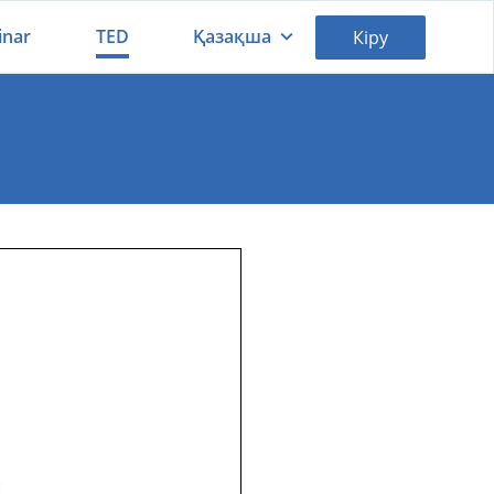
inar
TED
Қазақша
Кіру
Қазақша
Русский