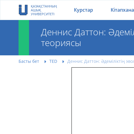
ҚАЗАҚСТАННЫҢ
Курстар
Кітапхана
АШЫҚ
УНИВЕРСИТЕТІ
Деннис Даттон: Әдемі
теориясы
Деннис Даттон: Әде
Басты бет
TED
Деннис Даттон: Әдеміліктің э