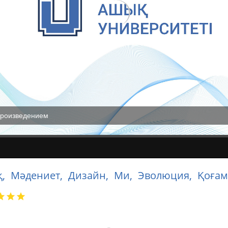
произведением
қ,
Мәдениет,
Дизайн,
Ми,
Эволюция,
Қоғам