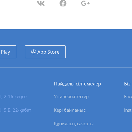
 Play
App Store
Пайдалы сілтемелер
Біз
1, 2-16 кеңсе
Университеттер
Fac
 5 Б, 22-қабат
Кері байланыс
Ins
Құпиялық саясаты