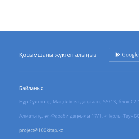
Қосымшаны жүктеп алыңыз
Google
Байланыс
Нұр-Сұлтан қ.
,
Мәңгілік ел даңғылы, 55/13
, блок С2-
Алматы қ., әл-Фараби даңғылы 17/1, «Нұрлы-Тау» БО,
project@100kitap.kz