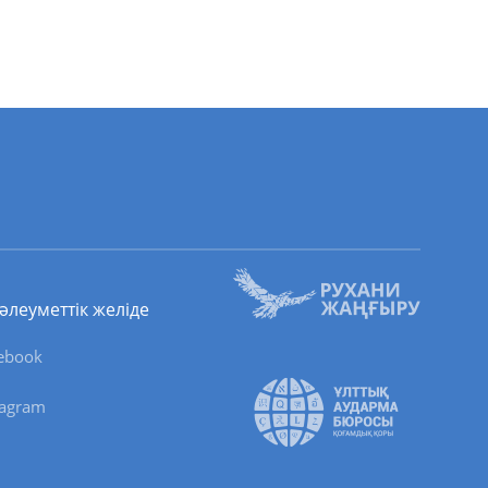
 әлеуметтік желіде
ebook
tagram