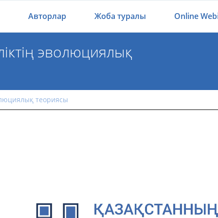
Авторлар
Жоба туралы
Online Web
ліктің эволюциялық
міліктің эволюциялық теориясы
волюциялық теориясы