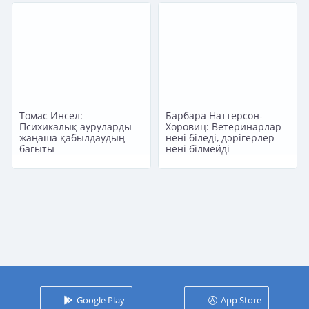
Tомас Инсел:
Барбара Наттерсон-
Психикалық ауруларды
Хоровиц: Ветеринарлар
жаңаша қабылдаудың
нені біледі, дәрігерлер
бағыты
нені білмейді
Google Play
App Store