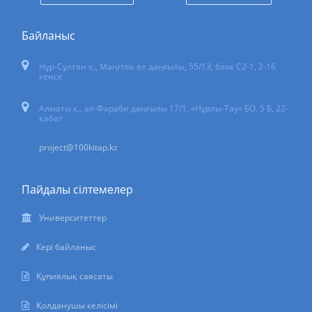
Байланыс
Нұр-Сұлтан қ.
,
Мәңгілік ел даңғылы, 55/13
, блок С2-1, 2-16
кеңсе
Алматы қ., әл-Фараби даңғылы 17/1, «Нұрлы-Тау» БО, 5 Б, 22-
қабат
project@100kitap.kz
Пайдалы сілтемелер
Университеттер
Кері байланыс
Құпиялық саясаты
Қолданушы келісімі