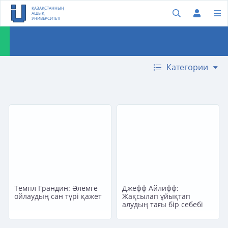
ҚАЗАҚСТАННЫҢ
АШЫҚ
УНИВЕРСИТЕТІ
Категории
Темпл Грандин: Әлемге
Джефф Айлифф:
ойлаудың сан түрі қажет
Жақсылап ұйықтап
алудың тағы бір себебі