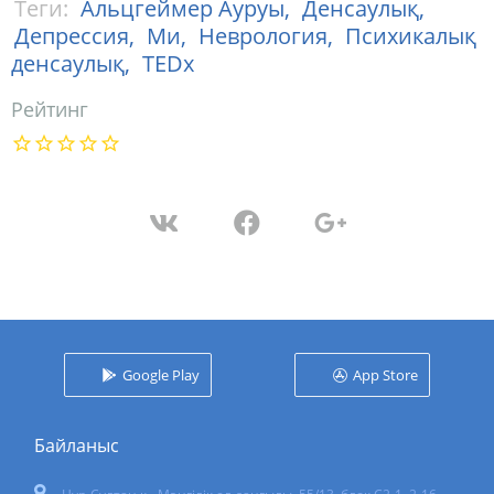
Теги:
Альцгеймер Ауруы,
Денсаулық,
Депрессия,
Ми,
Неврология,
Психикалық
денсаулық,
TEDx
Рейтинг
Google Play
App Store
Байланыс