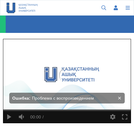
ҚАЗАҚСТАННЫҢ
АШЫҚ
УНИВЕРСИТЕТІ
Tомас Инсел: Психикалық ауруларды жаңаша қабылдаудың бағыты
Ошибка:
Проблема с воспроизведением
00:00