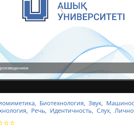
произведением
иомиметика,
Биотехнология,
Звук,
Машинос
хнология,
Речь,
Идентичность,
Слух,
Лично