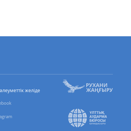
 әлеуметтік желіде
ebook
tagram