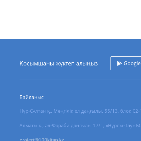
Қосымшаны жүктеп алыңыз
Google
Байланыс
Нұр-Сұлтан қ.
,
Мәңгілік ел даңғылы, 55/13
, блок С2-
Алматы қ., әл-Фараби даңғылы 17/1, «Нұрлы-Тау» БО,
project@100kitap.kz