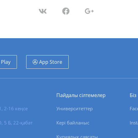
 Play
App Store
Пайдалы сілтемелер
Біз
1, 2-16 кеңсе
Университеттер
Fac
 5 Б, 22-қабат
Кері байланыс
Ins
Құпиялық саясаты