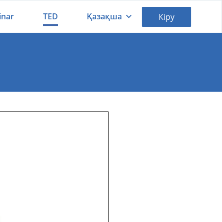
inar
TED
Қазақша
Кіру
Қазақша
Русский
 отпечатки пальцев