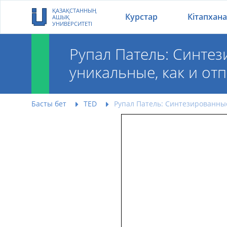
ҚАЗАҚСТАННЫҢ
Курстар
Кітапхана
АШЫҚ
УНИВЕРСИТЕТІ
Рупал Патель: Синтез
уникальные, как и от
Рупал Патель: Синт
Басты бет
TED
Рупал Патель: Синтезированные