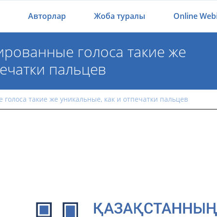
Авторлар
Жоба туралы
Online Web
ированные голоса такие же
печатки пальцев
езированные голоса такие же уникальные, как и
 голоса такие же уникальные, как и отпечатки пальцев