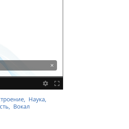
троение,
Наука,
сть,
Вокал