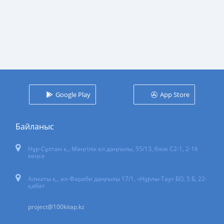
Google Play
App Store
Байланыс
Нұр-Сұлтан қ.
,
Мәңгілік ел даңғылы, 55/13
, блок С2-1, 2-16
кеңсе
Алматы қ., әл-Фараби даңғылы 17/1, «Нұрлы-Тау» БО, 5 Б, 22-
қабат
project@100kitap.kz