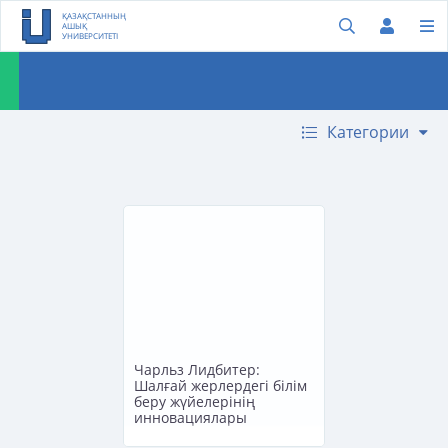
ҚАЗАҚСТАННЫҢ
АШЫҚ
УНИВЕРСИТЕТІ
Категории
Чарльз Лидбитер:
Шалғай жерлердегі білім
беру жүйелерінің
инновациялары