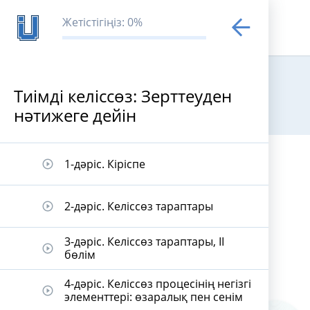
Жетістігіңіз: 0%
Тиімді келіссөз: Зерттеуден
нәтижеге дейін
Тиімді келісс
1-дәріс. Кіріспе
play_circle_outline
2-дәріс. Келіссөз тараптары
play_circle_outline
3-дәріс. Келіссөз тараптары, ІІ
play_circle_outline
бөлім
4-дәріс. Келіссөз процесінің негізгі
play_circle_outline
элементтері: өзаралық пен сенім