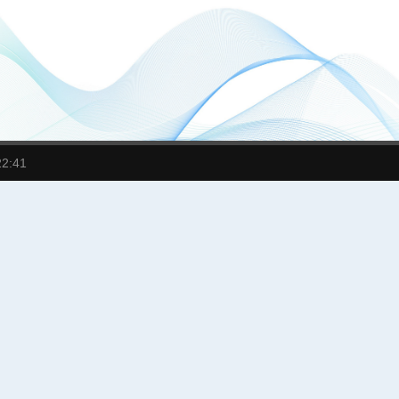
22:41