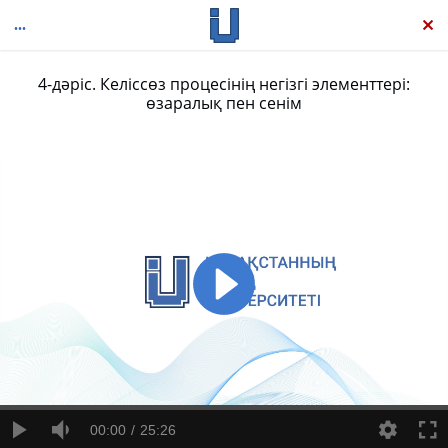
4-дәріс. Келіссөз процесінің негізгі элементтері:
өзаралық пен сенім
Тиімді келіссөз: Зерттеуден нәтижеге дейін
00:00
25:26