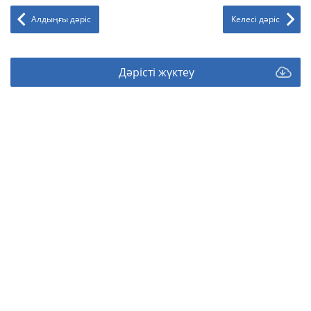
Алдыңғы дәріс
Келесі дәріс
Дәрісті жүктеу