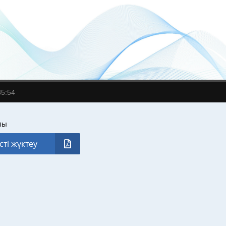
35:54
лы
сті жүктеу