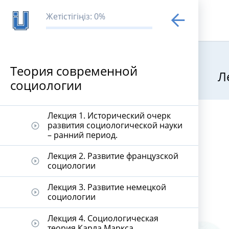
Жетістігіңіз: 0%
Теория современной
Л
социологии
Теория совр
Лекция 1. Исторический очерк
развития социологической науки
play_circle_outline
– ранний период.
Лекция 2. Развитие французской
play_circle_outline
социологии
Лекция 3. Развитие немецкой
play_circle_outline
социологии
Лекция 4. Социологическая
play_circle_outline
теория Карла Маркса.