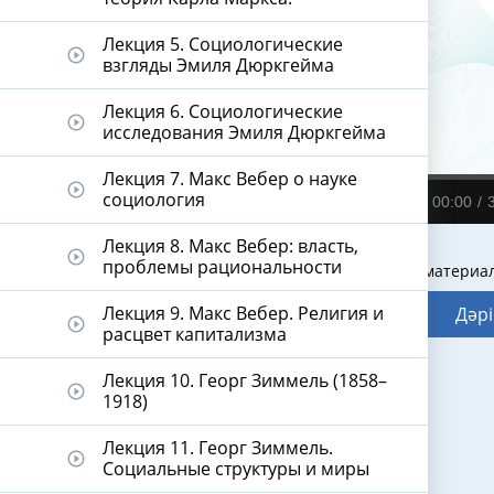
Лекция 5. Социологические
play_circle_outline
взгляды Эмиля Дюркгейма
Лекция 6. Социологические
play_circle_outline
исследования Эмиля Дюркгейма
Лекция 7. Макс Вебер о науке
play_circle_outline
социология
00:00
Лекция 8. Макс Вебер: власть,
play_circle_outline
проблемы рациональности
Видеодәріс материа
Лекция 9. Макс Вебер. Религия и
Дәрі
play_circle_outline
расцвет капитализма
Лекция 10. Георг Зиммель (1858–
play_circle_outline
1918)
Лекция 11. Георг Зиммель.
play_circle_outline
Социальные структуры и миры