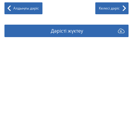
Алдыңғы дәріс
Келесі дәріс
Дәрісті жүктеу