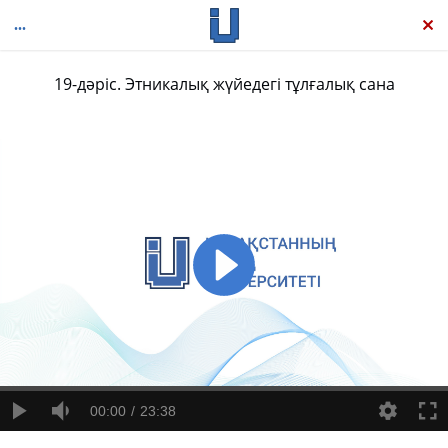
19-дәріс. Этникалық жүйедегі тұлғалық сана
Тарихи этнология
00:00
23:38