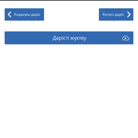
Алдыңғы дәріс
Келесі дәріс
Дәрісті жүктеу