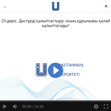
23-дәріс. Дәстүрді қалыптастыру: оның құрылымы қалай
қалыптасады?
Тарихи этнология
00:00
24:33