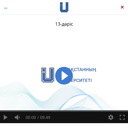
13-дәріс
Scratch бағдарламалау тілімен анимация және ойын құру
00:00
09:49