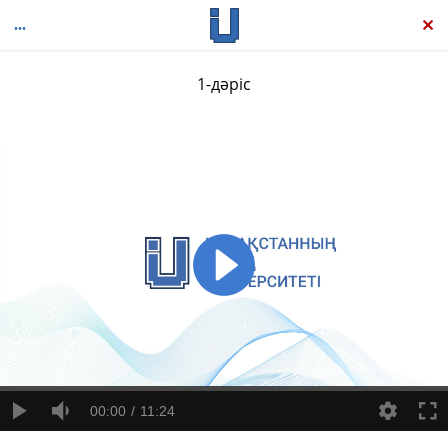
1-дәріс
Scratch бағдарламалау тілімен анимация және ойын құру
00:00
11:24