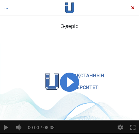
3-дәріс
Scratch бағдарламалау тілімен анимация және ойын құру
00:00
08:38