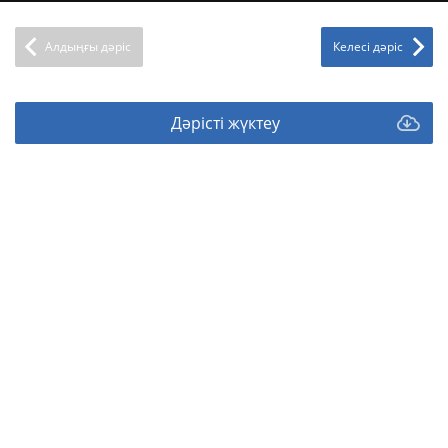
Алдыңғы дәріс
Келесі дәріс
Дәрісті жүктеу