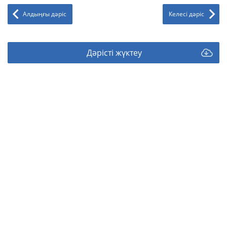
Алдыңғы дәріс
Келесі дәріс
Дәрісті жүктеу