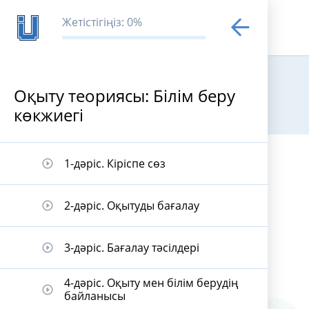
Жетістігіңіз: 0%
Оқыту теориясы: Білім беру
көкжиегі
Оқыту теория
1-дәріс. Кіріспе сөз
play_circle_outline
2-дәріс. Оқытуды бағалау
play_circle_outline
3-дәріс. Бағалау тәсілдері
play_circle_outline
4-дәріс. Оқыту мен білім берудің
play_circle_outline
байланысы