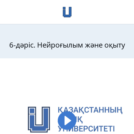
6-дәріс. Нейроғылым және оқыту
сы: Білім беру көкжиегі