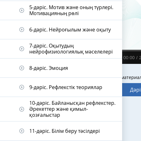
5-дәріс. Мотив және оның түрлері.
play_circle_outline
Мотивацияның рөлі
6-дәріс. Нейроғылым және оқыту
play_circle_outline
7-дәріс. Оқытудың
play_circle_outline
нейрофизиологиялық мәселелері
00:00
8-дәріс. Эмоция
play_circle_outline
Видеодәріс материа
9-дәріс. Рефлекстік теориялар
play_circle_outline
Дәрі
10-дәріс. Байланысқан рефлекстер.
Әрекеттер және қимыл-
play_circle_outline
қозғалыстар
11-дәріс. Білім беру тәсілдері
play_circle_outline