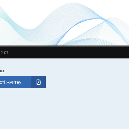
22:07
лы
сті жүктеу