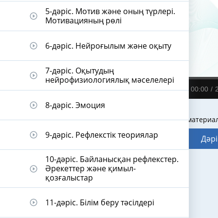
5-дәріс. Мотив және оның түрлері.
play_circle_outline
Мотивацияның рөлі
6-дәріс. Нейроғылым және оқыту
play_circle_outline
7-дәріс. Оқытудың
play_circle_outline
нейрофизиологиялық мәселелері
00:00
8-дәріс. Эмоция
play_circle_outline
Видеодәріс материа
9-дәріс. Рефлекстік теориялар
play_circle_outline
Дәрі
10-дәріс. Байланысқан рефлекстер.
Әрекеттер және қимыл-
play_circle_outline
қозғалыстар
11-дәріс. Білім беру тәсілдері
play_circle_outline