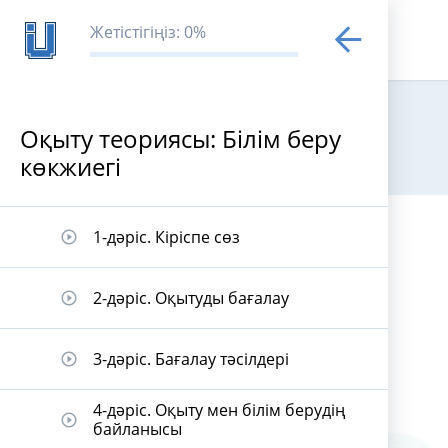
Жетістігіңіз: 0%
Оқыту теориясы: Білім беру
көкжиегі
Оқыту теория
1-дәріс. Кіріспе сөз
play_circle_outline
2-дәріс. Оқытуды бағалау
play_circle_outline
3-дәріс. Бағалау тәсілдері
play_circle_outline
4-дәріс. Оқыту мен білім берудің
play_circle_outline
байланысы