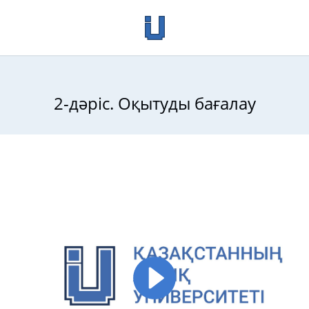
2-дәріс. Оқытуды бағалау
сы: Білім беру көкжиегі