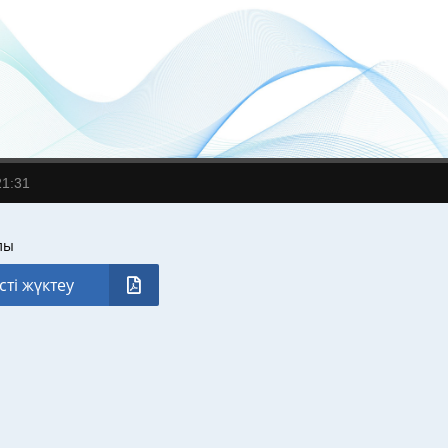
21:31
лы
сті жүктеу