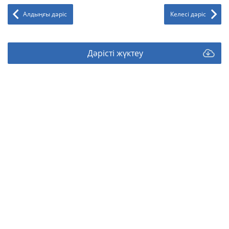
Алдыңғы дәріс
Келесі дәріс
Дәрісті жүктеу